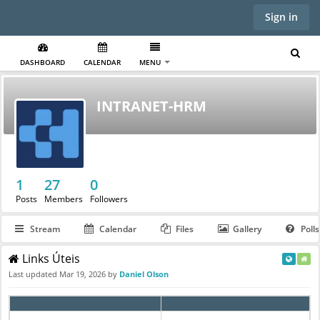
Sign in
DASHBOARD
CALENDAR
MENU
INTRANET-HRM
1
27
0
Posts
Members
Followers
Stream
Calendar
Files
Gallery
Polls
Links Úteis
Last updated
Mar 19, 2026
by
Daniel Olson